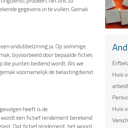
stingdienst probeert het ons zo
bekende gegevens in te vullen. Gemak
And
et een ondubbelzinnig ja. Op sommige
ak, bijvoorbeeld door bepaalde ficties
Erfbel
p die punten bediend wordt. Als we
sgemak voornamelijk de belastingdienst
Huis v
arbeid
Pensio
Huis v
gevolgen heeft is de
 wordt een fictief rendement berekend
Versch
last. Dat fictief rendement, het woord