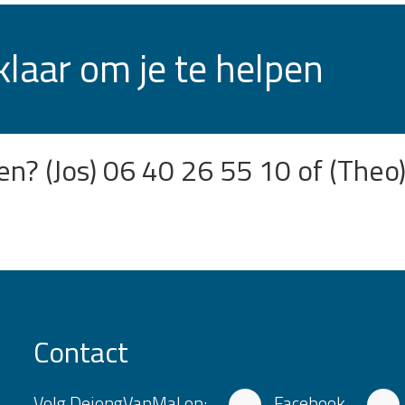
klaar om je te helpen
len?
(Jos) 06 40 26 55 10 of (Theo
Contact
Volg DejongVanMal op:
Facebook