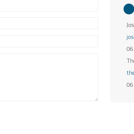
Jos
jo
06
Th
th
06